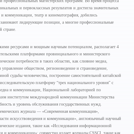
й профессиональных магистерских программ. Во время процесса
икальных и первоклассных результатов и достигла значительных
 и коммуникации, театр и кинематография, добились
ва занимают лидирующие позиции, а многие профессиональные
й стране.
скими ресурсами и мощным научным потенциалом, располагает 4
ательскими платформами провинциального и министерского
ические потребности в таких областях, как слияние медиа,
 управление обществом, регионоведение и страноведение,
иной судьбы человечества, построение самостоятельной китайской
-исследовательскую платформу “трех национального уровня” с
медиа и коммуникации, Национальной лабораторией по
ским институтом международной коммуникации Министерства
обность и уровень обслуживания государственных нужд.
адемических журнала — «Современная коммуникация»,
бласти искусствоведения и коммуникации», англоязычный научный
емические издания, такие как «Исследования информационной
 и коммуникации»; совместно издает журналы CSSCI, такие как