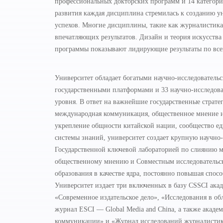
профессиональных докторских программ и 14 категори
развития каждая дисциплина стремилась к созданию ун
успехов. Многие дисциплины, такие как журналистика
впечатляющих результатов. Дизайн и теория искусст
программы показывают лидирующие результаты по все
Университет обладает богатыми научно-исследователь
государственными платформами и 33 научно-исследов
уровня. В ответ на важнейшие государственные стратег
международная коммуникация, общественное мнение и
укрепление общности китайской нации, сообщество ед
системы знаний, университет создает крупную научно
Государственной ключевой лабораторией по слиянию 
общественному мнению и Совместным исследователь
образования в качестве ядра, постоянно повышая спос
Университет издает три включенных в базу CSSCI ак
«Современное издательское дело», «Исследования в о
журнал ESCI — Global Media and China, а также акад
коммуникации» и «Журнал исследований журналистики