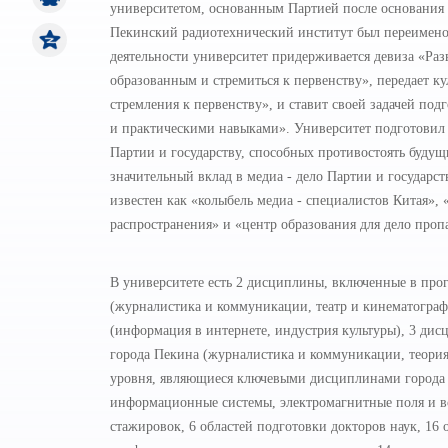
университетом, основанным Партией после основани
Пекинский радиотехнический институт был переименов
деятельности университет придерживается девиза «Раз
образованным и стремиться к первенству», передает к
стремления к первенству», и ставит своей задачей по
и практическими навыками». Университет подготовил
Партии и государству, способных противостоять будущ
значительный вклад в медиа - дело Партии и государст
известен как «колыбель медиа - специалистов Китая»
распространения» и «центр образования для дело проп
В университете есть 2 дисциплины, включенные в про
(журналистика и коммуникации, театр и кинематограф
(информация в интернете, индустрия культуры), 3 д
города Пекина (журналистика и коммуникации, теория 
уровня, являющиеся ключевыми дисциплинами города П
информационные системы, электромагнитные поля и в
стажировок, 6 областей подготовки докторов наук, 16 