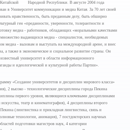
я Китайской Народной Республики. В августе 2004 года
ан в Университет коммуникации и медиа Китая. За 70 лет своей
вивать нравственность, быть преданным делу, быть обширно
ультурный ген «преданности, уверенности, толерантности и
дготовку медиа - работников, обладающих «моральными качествами
 множество выдающихся медиа - специалистов, необходимых
им медиа - вызовам и выступать на международной арене, и внес
ва, а также в экономическое и социальное развитие страны. Он
, «известный университет в области информационного
аганды и идеологической и культурной работы Партии».
грамму «Создание университетов и дисциплин мирового класса»
ия), 2 высоко - технологические дисциплины города Пекина
исциплины первого уровня, являющиеся ключевыми дисциплинами
искусства, театр и кинематография), 4 дисциплины второго
екина (лингвистика и прикладная лингвистика, связь и
олновые технологии, анимация), 7 постдокторских научных
областей подготовки магистров наук, 4 категории