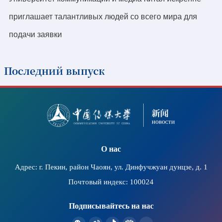
приглашает талантливых людей со всего мира для
подачи заявки
Последний выпуск
2026-07-11
В штаб-квартире ЮНЕСКО прошел организованный
Китайским коммуникационным университетом
семинар по вопросам безбарьерного
О нас
распространения информации и защиты культурных
прав, а также показ фильма в рамках проекта
Адрес: г. Пекин, район Чаоян, ул. Динфучжуан дунцзе, д. 1
«Светлое кино»
Почтовый индекс: 100024
Подписывайтесь на нас