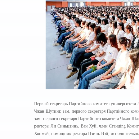
Первый секретарь Партийного комитета университета Л
Чжан Шутинг, зам. первого секретаря Партийного коми
зам. первого секретаря Партийного комитета Чжан Шао
ректоры Ли Синьцзинь, Ван Хуй, член Стандing Комит
Хонмэй, помощник ректора Цзинь Вэй, исполнительны