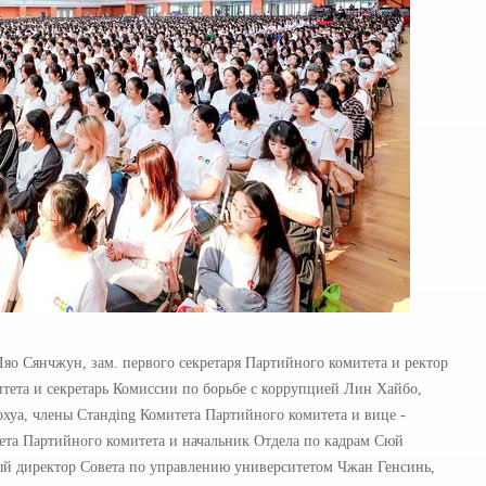
яо Сянчжун, зам. первого секретаря Партийного комитета и ректор
тета и секретарь Комиссии по борьбе с коррупцией Лин Хайбо,
хуа, члены Стандing Комитета Партийного комитета и вице -
ета Партийного комитета и начальник Отдела по кадрам Сюй
й директор Совета по управлению университетом Чжан Генсинь,