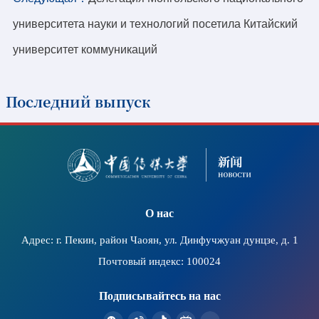
университета науки и технологий посетила Китайский
университет коммуникаций
Последний выпуск
2026-07-11
В штаб-квартире ЮНЕСКО прошел организованный
Китайским коммуникационным университетом
семинар по вопросам безбарьерного
О нас
распространения информации и защиты культурных
прав, а также показ фильма в рамках проекта
Адрес: г. Пекин, район Чаоян, ул. Динфучжуан дунцзе, д. 1
«Светлое кино»
Почтовый индекс: 100024
Подписывайтесь на нас