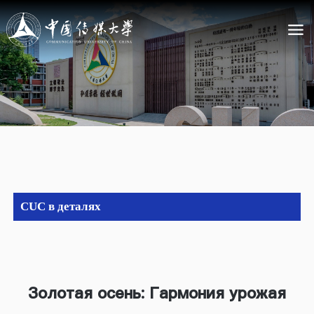
CUC в деталях
Золотая осень: Гармония урожая