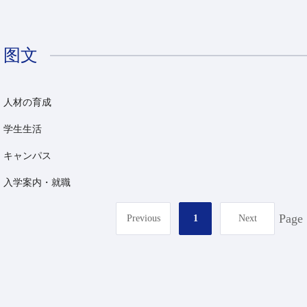
图文
人材の育成
学生生活
キャンパス
入学案内・就職
Page
Previous
1
Next