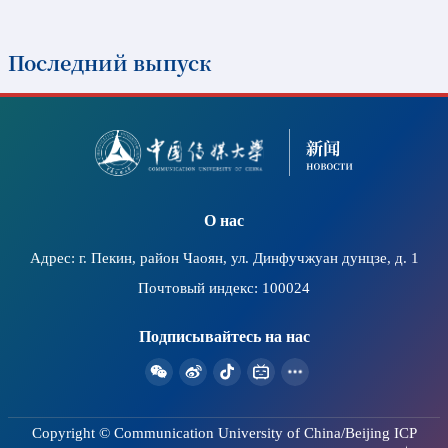
Последний выпуск
2026-07-11
В штаб-квартире ЮНЕСКО прошел организованный
Китайским коммуникационным университетом
семинар по вопросам безбарьерного
О нас
распространения информации и защиты культурных
прав, а также показ фильма в рамках проекта
Адрес: г. Пекин, район Чаоян, ул. Динфучжуан дунцзе, д. 1
«Светлое кино»
Почтовый индекс: 100024
Подписывайтесь на нас
Copyright © Communication University of China/Beijing ICP